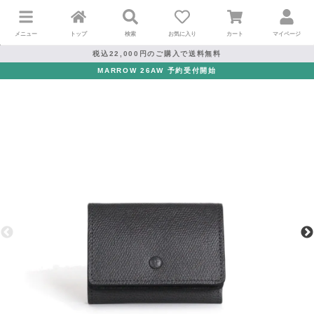
メニュー
トップ
検索
お気に入り
カート
マイページ
税込22,000円のご購入で送料無料
MARROW 26AW 予約受付開始