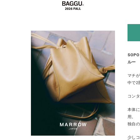
SOPO
ルー
マチが
中で2
コン
本体に
用。
独自
少し