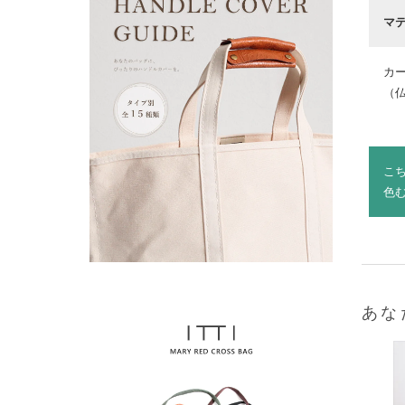
マ
カ
（仏
こ
色
あな