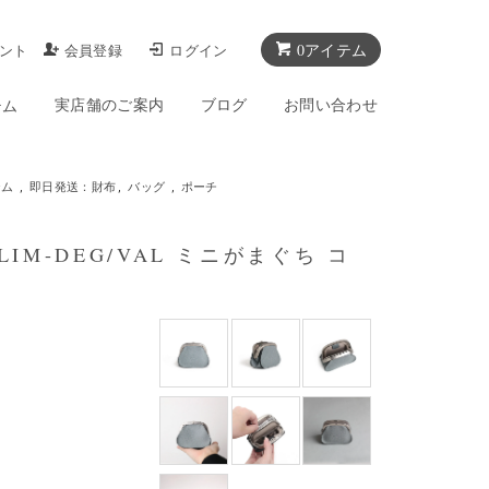
0アイテム
ント
会員登録
ログイン
実店舗のご案内
ブログ
お問い合わせ
テム
テム
,
即日発送：財布
,
バッグ
,
ポーチ
-SLIM-DEG/VAL ミニがまぐち コ