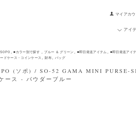
マイアカウ
アイ
SOPO
,
■カラー別で探す
,
ブルー ＆ グリーン
,
■即日発送アイテム
,
■即日発送アイ
カードケース・コインケース
,
財布
,
バッグ
O (ソポ) / SO-52 GAMA MINI PURSE
ケース - パウダーブルー