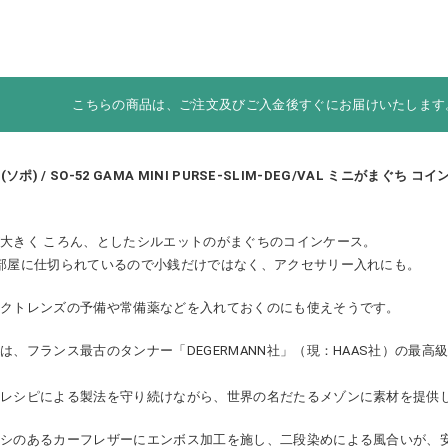
こちらの商品は、ご注文及びご入金後すぐにお届けいたします
 (ソポ) / SO-52 GAMA MINI PURSE-SLIM-DEG/VAL ミニがまぐち 
大きく ころん、としたシルエットのがまぐちのコインケース。
部屋に仕切られているので小銭だけではなく、アクセサリー入れにも。
タクトレンズの予備や常備薬などを入れておくのにも使えそうです。
は、フランス最古のタンナー「DEGERMANN社」（現：HAAS社）の最高
のレシピによる製法を守り続けながら、世界の名だたるメゾンに素材を提供
コシのあるカーフレザーにエンボス加工を施し、二段染めによる風合いが、