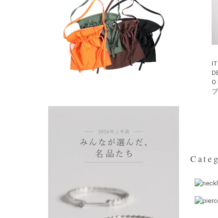
I
D
O
ブ
Categ