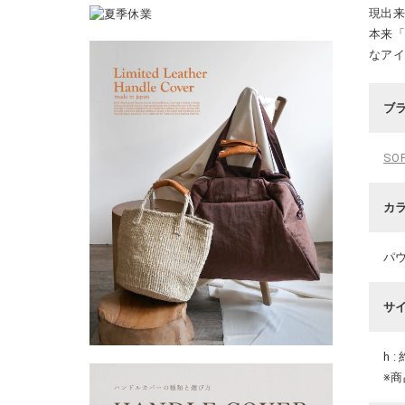
現出
本来
なア
ブ
SO
カ
パ
サ
h :
※