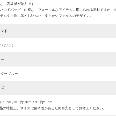
来ない高級感が魅力です。
「ハンドバッグ」の様な、フォーマルなアイテムに用いられる素材ですが、
イテムや小物に落とし込んだ、柔らかいフォルムのデザイン。
ランド
PO (ソポ)
ラー
ウダーブルー
イズ
 約7.5cm / w : 約10cm / d : 約2.5cm
商品の特性上、サイズは個体差があるため目安としてお考えください。