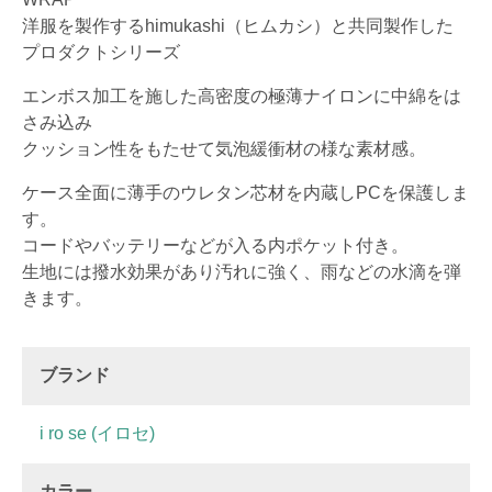
洋服を製作するhimukashi（ヒムカシ）と共同製作した
プロダクトシリーズ
エンボス加工を施した高密度の極薄ナイロンに中綿をは
さみ込み
クッション性をもたせて気泡緩衝材の様な素材感。
ケース全面に薄手のウレタン芯材を内蔵しPCを保護しま
す。
コードやバッテリーなどが入る内ポケット付き。
生地には撥水効果があり汚れに強く、雨などの水滴を弾
きます。
ブランド
i ro se (イロセ)
カラー