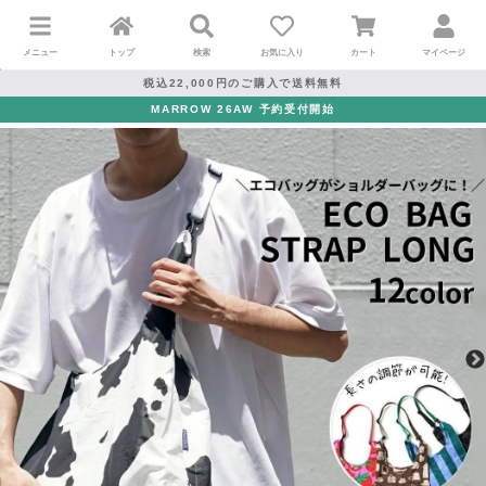
メニュー
トップ
検索
お気に入り
カート
マイページ
税込22,000円のご購入で送料無料
MARROW 26AW 予約受付開始