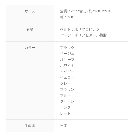
サイズ
全長(パーツ含む):約39cm-65cm
幅：2cm
素材
ベルト：ポリプロピレン
パーツ：ポリアセタール樹脂
カラー
ブラック
ベージュ
オリーブ
ホワイト
ネイビー
イエロー
グレー
ブラウン
ブルー
グリーン
ピンク
レッド
生産国
日本