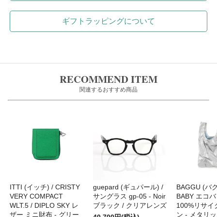
ギフトラッピングについて
RECOMMEND ITEM
関連するおすすめ商品
ITTI (イッチ) / CRISTY
guepard (ギュパール) /
BAGGU (バグ
VERY COMPACT
サングラス gp-05 - Noir
BABY エコバ
WLT.5 / DIPLO SKY レ
ブラック / クリアレンズ
100%リサ
ザー ミニ財布 - グリー
ン - メタリ