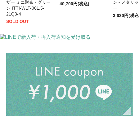
ザー ミニ財布 - グリー
ン - メタリ
40,700円(税込)
ン ITTI-WLT-001.5-
ー
21Q3-4
3,630円(税込
SOLD OUT