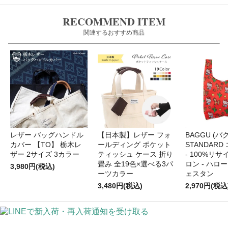
RECOMMEND ITEM
関連するおすすめ商品
レザー バッグハンドル
【日本製】レザー フォ
BAGGU (バグ
カバー 【TO】 栃木レ
ールディング ポケット
STANDAR
ザー 2サイズ 3カラー
ティッシュ ケース 折り
- 100%リ
畳み 全19色×選べる3パ
ロン - ハロ
3,980円(税込)
ーツカラー
ェスタン
3,480円(税込)
2,970円(税込