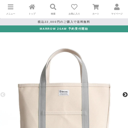
メニュー
トップ
検索
お気に入り
カート
マイページ
税込22,000円のご購入で送料無料
MARROW 26AW 予約受付開始