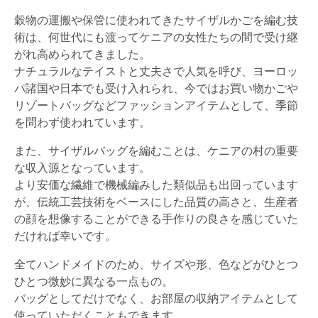
穀物の運搬や保管に使われてきたサイザルかごを編む技
術は、何世代にも渡ってケニアの女性たちの間で受け継
がれ高められてきました。
ナチュラルなテイストと丈夫さで人気を呼び、ヨーロッ
パ諸国や日本でも受け入れられ、今ではお買い物かごや
リゾートバッグなどファッションアイテムとして、季節
を問わず使われています。
また、サイザルバッグを編むことは、ケニアの村の重要
な収入源となっています。
より安価な繊維で機械編みした類似品も出回っています
が、伝統工芸技術をベースにした品質の高さと、生産者
の顔を想像することができる手作りの良さを感じていた
だければ幸いです。
全てハンドメイドのため、サイズや形、色などがひとつ
ひとつ微妙に異なる一点もの。
バッグとしてだけでなく、お部屋の収納アイテムとして
使っていただくこともできます。