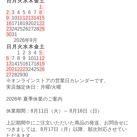
日
月
火
水
木
金
土
1
2
3
4
5
6
7
8
9
10
11
12
13
14
15
16
17
18
19
20
21
22
23
24
25
26
27
28
29
30
31
2026年9月
日
月
火
水
木
金
土
1
2
3
4
5
6
7
8
9
10
11
12
13
14
15
16
17
18
19
20
21
22
23
24
25
26
27
28
29
30
※オンラインストアの営業日カレンダーです。
実店舗定休日：月曜/火曜
2026年 夏季休業のご案内
休業期間：8月11日（火）～ 8月16日（日）
上記期間中にご注文いただいた商品の発送、お問合せに
つきましては、8月17日（月）以降、順次対応させてい
ただきます。