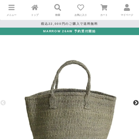
メニュー
トップ
検索
お気に入り
カート
マイページ
税込22,000円のご購入で送料無料
MARROW 26AW 予約受付開始