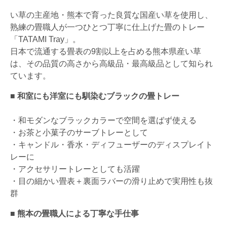
い草の主産地・熊本で育った良質な国産い草を使用し、
熟練の畳職人が一つひとつ丁寧に仕上げた畳のトレー
「TATAMI Tray」。
日本で流通する畳表の9割以上を占める熊本県産い草
は、その品質の高さから高級品・最高級品として知られ
ています。
■ 和室にも洋室にも馴染むブラックの畳トレー
・和モダンなブラックカラーで空間を選ばず使える
・お茶と小菓子のサーブトレーとして
・キャンドル・香水・ディフューザーのディスプレイト
レーに
・アクセサリートレーとしても活躍
・目の細かい畳表＋裏面ラバーの滑り止めで実用性も抜
群
■ 熊本の畳職人による丁寧な手仕事