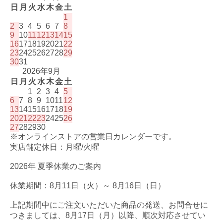
日
月
火
水
木
金
土
1
2
3
4
5
6
7
8
9
10
11
12
13
14
15
16
17
18
19
20
21
22
23
24
25
26
27
28
29
30
31
2026年9月
日
月
火
水
木
金
土
1
2
3
4
5
6
7
8
9
10
11
12
13
14
15
16
17
18
19
20
21
22
23
24
25
26
27
28
29
30
※オンラインストアの営業日カレンダーです。
実店舗定休日：月曜/火曜
2026年 夏季休業のご案内
休業期間：8月11日（火）～ 8月16日（日）
上記期間中にご注文いただいた商品の発送、お問合せに
つきましては、8月17日（月）以降、順次対応させてい