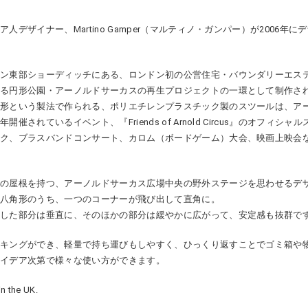
ア人デザイナー、Martino Gamper（マルティノ・ガンパー）が2006年
ドン東部ショーディッチにある、ロンドン初の公営住宅・バウンダリーエス
ある円形公園・アーノルドサーカスの再生プロジェクトの一環として制作さ
成形という製法で作られる、ポリエチレンプラスチック製のスツールは、ア
年開催されているイベント、『Friends of Arnold Circus』のオフィシ
ック、ブラスバンドコンサート、カロム（ボードゲーム）大会、映画上映会
。
形の屋根を持つ、アーノルドサーカス広場中央の野外ステージを思わせるデ
の八角形のうち、一つのコーナーが飛び出して直角に。
出した部分は垂直に、そのほかの部分は緩やかに広がって、安定感も抜群で
ッキングができ、軽量で持ち運びもしやすく、ひっくり返すことでゴミ箱や
アイデア次第で様々な使い方ができます。
n the UK.