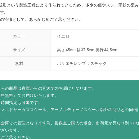
成形という製造工程により作られているため、多少の傷やスレ、形状の歪
ます。
品の特徴として、あらかじめご了承ください。
カラー
イエロー
サイズ
高さ45cm 幅37.5cm 奥行44.5cm
素材
ポリエチレンプラスチック
ちらの商品は倉庫からの直送でのお届けとなります。
送料無料』でお届けいたします。
着時間指定も可能です。
ーノルドサーカススツール、アーノルディーノスツール以外の商品との同梱
数倉庫での管理となります為、複数点ご購入の場合、出荷元が異なり別々の
ございます。
めご了承ください。