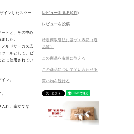
にデザインしたスツー
レビューを見る(0件)
レビューを投稿
テートと、その中心
れました。
特定商取引法に基づく表記（返
ーノルドサーカス広
品等）
ャルスツールとして、ピ
この商品を友達に教える
などに使用されてい
この商品について問い合わせる
ザイン。
買い物を続ける
す。
物入れ、傘立てな