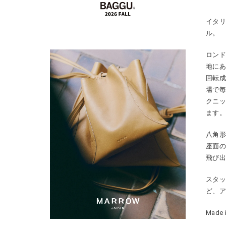
イタリ
ル。
ロン
地に
回転
場で毎
クニ
ます
八角
座面
飛び
スタ
ど、
Made i