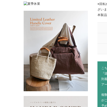
※回転
ざい
本製
こ
『
到
ア
複
が
予