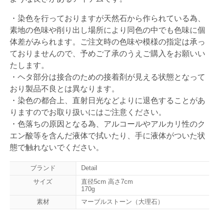
・染色を行っておりますが天然石から作られている為、
素地の色味や削り出し場所により同色の中でも色味に個
体差がみられます。ご注文時の色味や模様の指定は承っ
ておりませんので、予めご了承のうえご購入をお願いい
たします。
・ヘタ部分は接合のための接着剤が見える状態となって
おり製品不良とは異なります。
・染色の都合上、直射日光などよりに退色することがあ
りますのでお取り扱いにはご注意ください。
・色落ちの原因となる為、アルコールやアルカリ性のク
エン酸等を含んだ液体で拭いたり、手に液体がついた状
態で触れないでください。
ブランド
Detail
サイズ
直径5cm 高さ7cm
170g
素材
マーブルストーン（大理石）