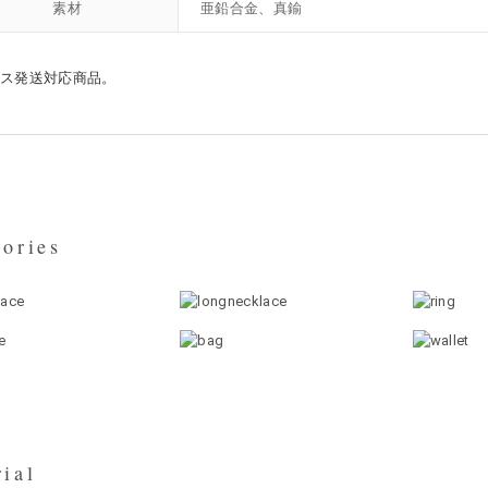
素材
亜鉛合金、真鍮
ポス発送対応商品。
ories
ial