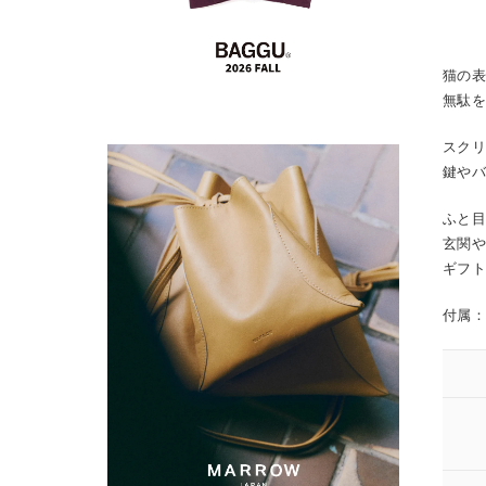
猫の表
無駄
スク
鍵や
ふと
玄関
ギフ
付属：