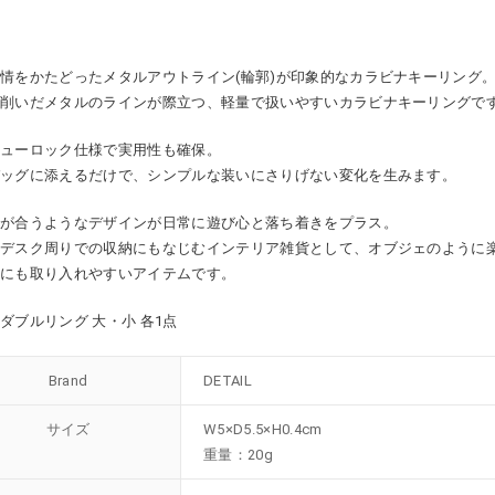
情をかたどったメタルアウトライン(輪郭)が印象的なカラビナキーリング
を削いだメタルのラインが際立つ、軽量で扱いやすいカラビナキーリングで
リューロック仕様で実用性も確保。
バッグに添えるだけで、シンプルな装いにさりげない変化を生みます。
目が合うようなデザインが日常に遊び心と落ち着きをプラス。
やデスク周りでの収納にもなじむインテリア雑貨として、オブジェのように
トにも取り入れやすいアイテムです。
ダブルリング 大・小 各1点
Brand
DETAIL
サイズ
W5×D5.5×H0.4cm
重量：20g