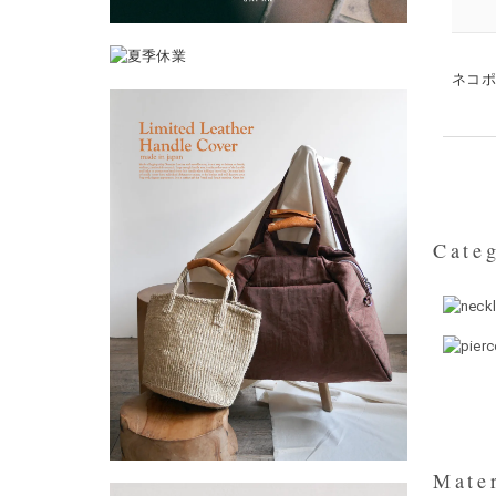
ネコ
Categ
Mater