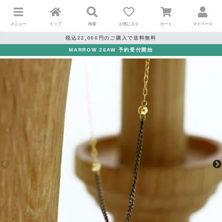
メニュー
トップ
検索
お気に入り
カート
マイページ
税込22,000円のご購入で送料無料
MARROW 26AW 予約受付開始