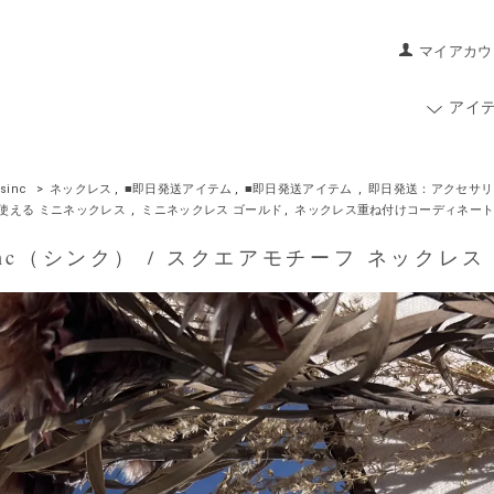
マイアカウ
アイ
sinc
>
ネックレス
,
■即日発送アイテム
,
■即日発送アイテム
,
即日発送：アクセサリ
使える ミニネックレス
,
ミニネックレス ゴールド
,
ネックレス重ね付けコーディネー
nc（シンク） / スクエアモチーフ ネックレス