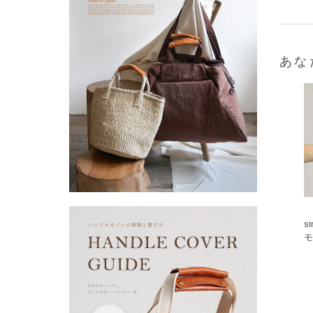
あな
s
モ