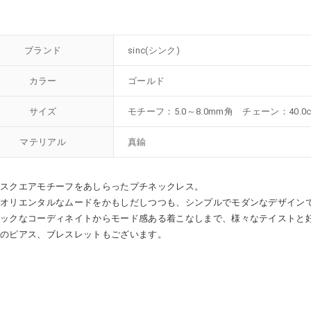
ブランド
sinc(シンク)
カラー
ゴールド
サイズ
モチーフ：5.0～8.0mm角 チェーン：40.0
マテリアル
真鍮
のスクエアモチーフをあしらったプチネックレス。
かオリエンタルなムードをかもしだしつつも、シンプルでモダンなデザイン
シックなコーディネイトからモード感ある着こなしまで、様々なテイストと
いのピアス、ブレスレットもございます。