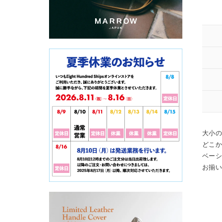
大小
どこ
ベー
お揃