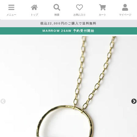
メニュー
トップ
検索
お気に入り
カート
マイページ
税込22,000円のご購入で送料無料
MARROW 26AW 予約受付開始