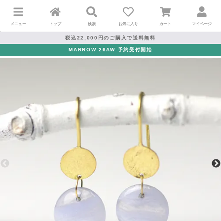
メニュー
トップ
検索
お気に入り
カート
マイページ
税込22,000円のご購入で送料無料
MARROW 26AW 予約受付開始