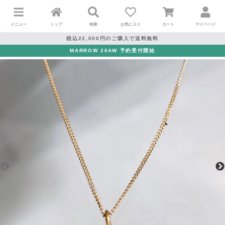
メニュー
トップ
検索
お気に入り
カート
マイページ
税込22,000円のご購入で送料無料
MARROW 26AW 予約受付開始