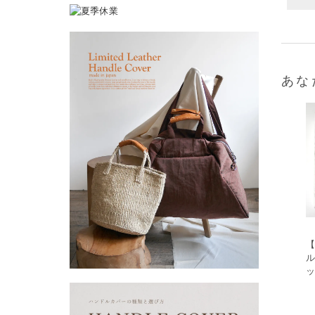
あな
【
ル
ッ