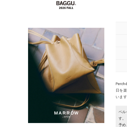
Per
日を
いま
ペル
す。
予め