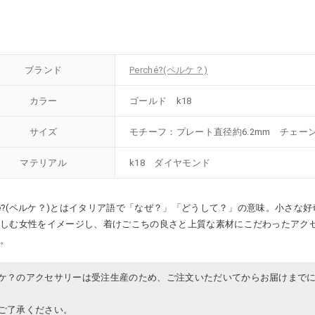
ブランド
Perché?(ペルケ？)
カラー
ゴールド k18
サイズ
モチーフ：プレート直径約6.2mm チェーン
マテリアル
k18 ダイヤモンド
ché?(ペルケ？)とはイタリア語で「なぜ？」「どうして？」の意味。小さな
楽しむ女性をイメージし、着けごこちの良さと上質な素材にこだわったアク
す。
ケ？のアクセサリーは受注生産のため、ご注文いただいてからお届けまでに
ご了承ください。