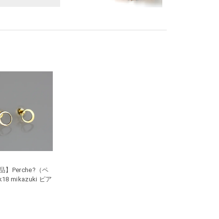
】Perche?（ペ
18 mikazuki ピア