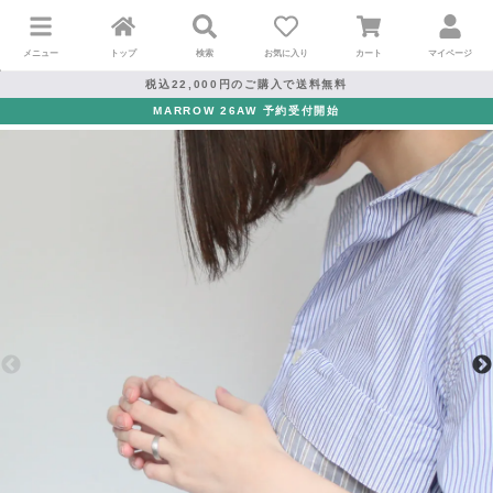
メニュー
トップ
検索
お気に入り
カート
マイページ
税込22,000円のご購入で送料無料
MARROW 26AW 予約受付開始