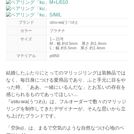
ブランド
utsu-wa(うつわ)
カラー
プラチナ
サイズ
1～21号
M：幅 約4.5mm 厚さ 約1.4mm
L：幅 約5.5mm 厚さ 約1.4mm
マテリアル
pt950
結婚したふたりにとってのマリッジリングは装飾品では
なく、毎日身につける愛用品であり、ふと手元に目をや
った時、「ああ、一緒にいるんだな」とお互いの存在を
感じられるものであってほしい…
『ustu-wa(うつわ)』は、フルオーダーで数々のマリッジ
リングを制作してきたデザイナーが、そんな思いから立
ち上げたブランドです。
「空(ku)」は、まるで空気のような自然なつけ心地のペ