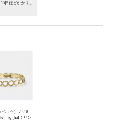
30日ほどかかりま
?（ペルケ） / k18
le ring (half) リン