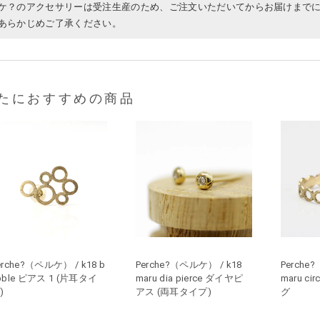
ケ？のアクセサリーは受注生産のため、ご注文いただいてからお届けまでに
あらかじめご了承ください。
たにおすすめの商品
erche?（ペルケ） / k18 b
Perche?（ペルケ） / k18
Perche
bble ピアス 1 (片耳タイ
maru dia pierce ダイヤピ
maru circ
)
アス (両耳タイプ)
グ