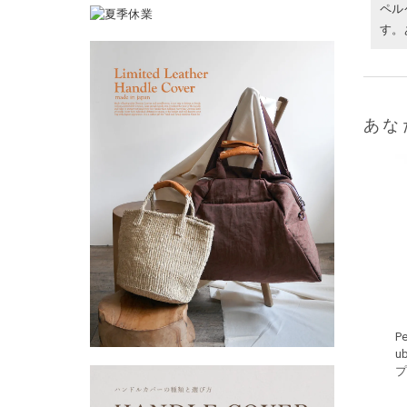
ペル
す。
あな
P
u
プ