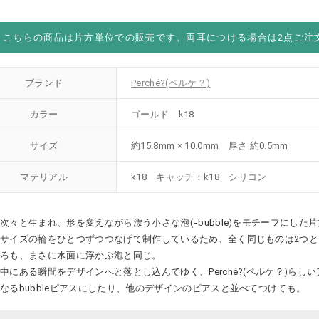
こちらの商品は片方単位での販売です。両耳につける場合は2点ご注
ブランド
Perché?(ペルケ？)
カラー
ゴールド k18
サイズ
約15.8mm × 10.0mm 厚さ 約0.5mm
マテリアル
k18 キャッチ：k18 シリコン
次々と生まれ、形を変えながら漂う小さな泡(=bubble)をモチーフにした
サイズの輪をひとつずつつなげて制作しているため、全く同じものは2つ
ころも、まさに水面に浮かぶ泡と同じ。
中にある瞬間をデザインへと落とし込んでゆく、Perché?(ペルケ？)らし
なるbubbleピアスにしたり、他のデザインのピアスと並べてつけても。