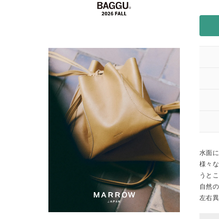
水面に
様々な
うと
自然の
左右異