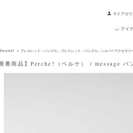
マイアカウ
アイ
Perché?
>
ブレスレット・バングル
,
ブレスレット・バングル
,
シルバーアクセサリ
商品】Perche?（ペルケ） / message バングル 