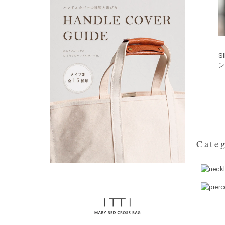
SI
Categ