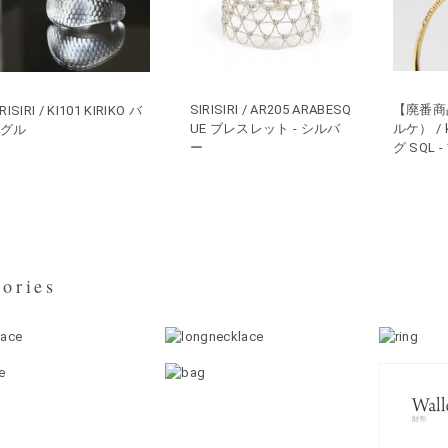
SIRISIRI / AR205 ARABESQ
【廃番商品
RISIRI / KI101 KIRIKO バ
UE ブレスレット - シルバ
ルケ） / k
ングル
ー
グ SQL
ories