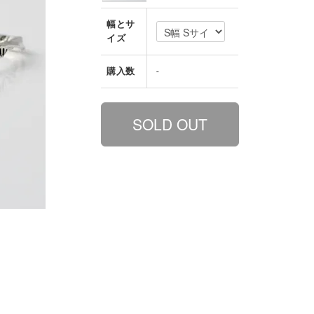
幅とサ
イズ
購入数
-