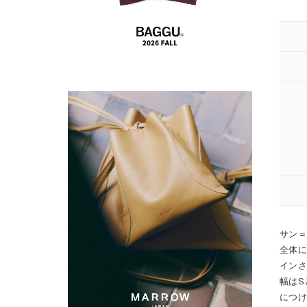
サン＝
全体
イン
幅はS
につ