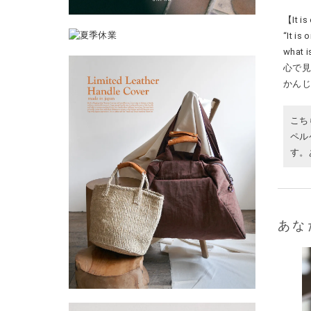
【It is
“It is 
what is
心で
かん
こち
ペル
す。
あな