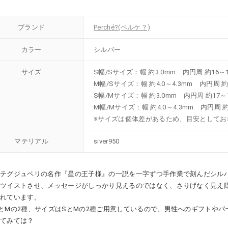
ブランド
Perché?(ペルケ？)
カラー
シルバー
サイズ
S幅/Sサイズ：幅 約3.0mm 内円周 約16～1
M幅/Sサイズ：幅 約4.0～4.3mm 内円周 約
S幅/Mサイズ：幅 約3.0mm 内円周 約17～
M幅/Mサイズ：幅 約4.0～4.3mm 内円周 約
※サイズは個体差があるため、目安としてお
マテリアル
siver950
テグジュペリの名作『星の王子様』の一説を一字ずつ手作業で刻んだシルバ
にツイストさせ、メッセージがしっかり見えるのではなく、さりげなく見え
されています。
とMの2種、サイズはSとMの2種ご用意しているので、男性へのギフトやパ
けてみては？