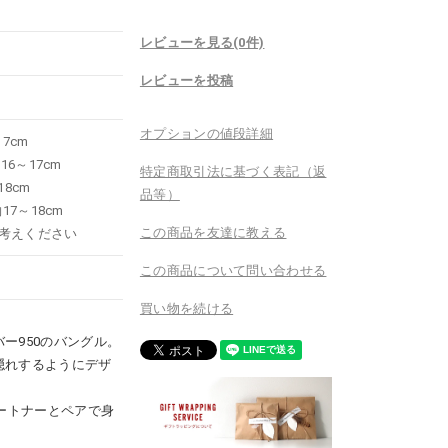
レビューを見る(0件)
レビューを投稿
オプションの値段詳細
7cm
16～17cm
特定商取引法に基づく表記（返
18cm
品等）
17～18cm
この商品を友達に教える
考えください
この商品について問い合わせる
買い物を続ける
ー950のバングル。
隠れするようにデザ
ートナーとペアで身