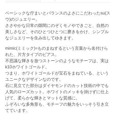
ベーシックな佇まいとバランスのよさにこだわったsu(ス
ウ)のジュエリー。
ささやかな日常の隙間にのぞくモノやできごと、自然の
美しさなど、そのひとつひとつに磨きをかけ、シンプル
なジュエリーを生み出してゆきます。
mimic(ミミック)=ものまねするという言葉から名付けら
れた、片方タイプのピアス。
不思議な輝きを放つストーンのようなモチーフは、実は
k10ホワイトゴールド。
つまり、ホワイトゴールドが宝石をまねている、という
ユニークなデザインなのです。
石に見立てた部分はダイヤモンドのカット技術の中でも
人気のローズカット。ホワイトのメッキを掛けずに仕上
げて、柔らかな輝きとマットな質感に。
ふぞろいな多角形も、モチーフの魅力をいっそう引き立
てています。