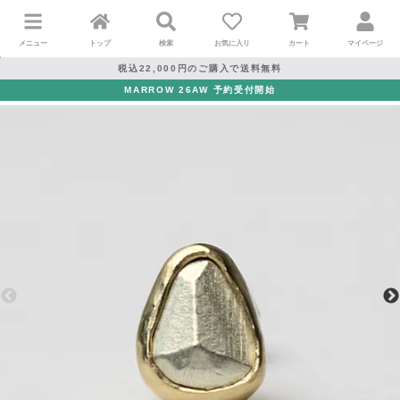
メニュー
トップ
検索
お気に入り
カート
マイページ
税込22,000円のご購入で送料無料
MARROW 26AW 予約受付開始