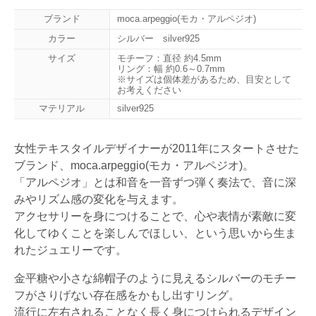
ブランド
moca.arpeggio(モカ・アルペジオ)
カラー
シルバー silver925
サイズ
モチーフ：直径 約4.5mm
リング：幅 約0.6～0.7mm
※サイズは個体差があるため、目安として
お考えください
マテリアル
silver925
女性テキスタイルデザイナーが2011年にスタートさせた
ブランド、moca.arpeggio(モカ・アルペジオ)。
「アルペジオ」とは和音を一音ずつ弾く奏法で、音に深
みやリズム感の変化を与えます。
アクセサリーを身につけることで、心や表情が素敵に変
化してゆくことを楽しんでほしい、という思いから生ま
れたジュエリーです。
金平糖や小さな綿帽子のように見えるシルバーのモチー
フがさりげない存在感をかもし出すリング。
流行に左右されることなく長く身につけられるデザイン