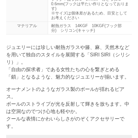
0.6mm(フックは平たい作りとなっておりま
す)
※サイズは個体差があるため、目安として
お考えください
マテリアル
耐熱ガラス 14KGF 10KGF(フック部
分) シリコン(キャッチ)
ジュエリーには珍しい耐熱ガラスや籐、麻、天然木など
を用いて独自のスタイルを展開する「SIRI SIRI（シリシ
リ）」。
「自由の探求者」である女性たちの心を繋ぎとめる
「鎖」となるような、魅力的なジュエリーが揃います。
オーナメントのようなガラス製のボールが揺れるピア
ス。
ボールのストライプが光を反射して輝きを放ちます。中
は空洞なのでつけ心地も軽やか。
クールな表情にかわいらしさがのぞくアクセサリーで
す。