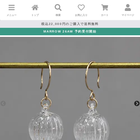
メニュー
トップ
検索
お気に入り
カート
マイページ
税込22,000円のご購入で送料無料
MARROW 26AW 予約受付開始