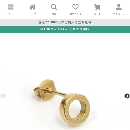
メニュー
トップ
検索
お気に入り
カート
マイページ
税込22,000円のご購入で送料無料
MARROW 26AW 予約受付開始