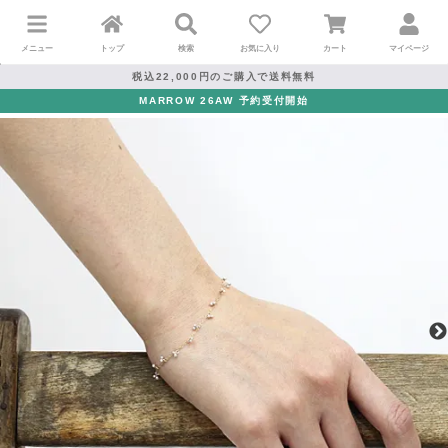
メニュー
トップ
検索
お気に入り
カート
マイページ
税込22,000円のご購入で送料無料
MARROW 26AW 予約受付開始