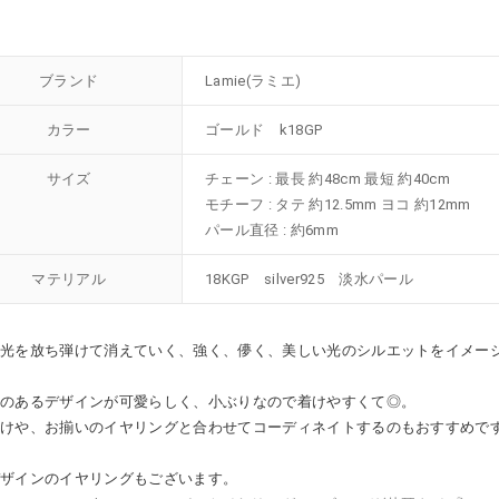
ブランド
Lamie(ラミエ)
カラー
ゴールド k18GP
サイズ
チェーン : 最長 約48cm 最短 約40cm
モチーフ : タテ 約12.5mm ヨコ 約12mm
パール直径 : 約6mm
マテリアル
18KGP silver925 淡水パール
光を放ち弾けて消えていく、強く、儚く、美しい光のシルエットをイメージし
。
感のあるデザインが可愛らしく、小ぶりなので着けやすくて◎。
つけや、お揃いのイヤリングと合わせてコーディネイトするのもおすすめで
デザインのイヤリングもございます。