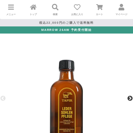
メニュー
トップ
検索
お気に入り
カート
マイページ
税込22,000円のご購入で送料無料
MARROW 26AW 予約受付開始