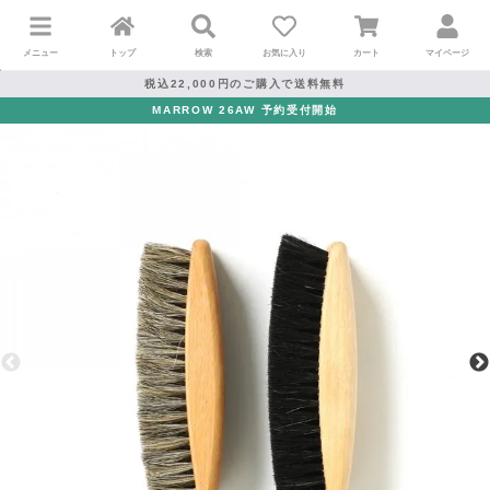
メニュー
トップ
検索
お気に入り
カート
マイページ
税込22,000円のご購入で送料無料
MARROW 26AW 予約受付開始