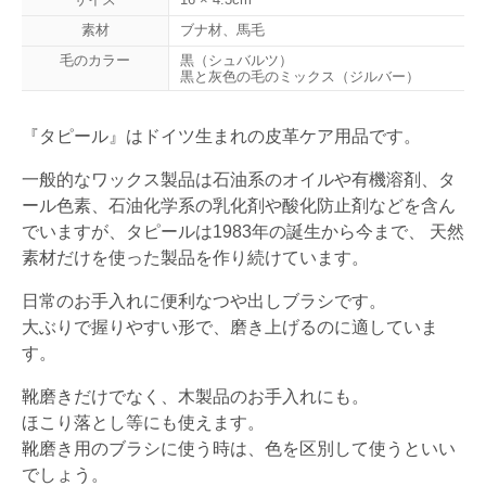
素材
ブナ材、馬毛
毛のカラー
黒（シュバルツ）
黒と灰色の毛のミックス（ジルバー）
『タピール』はドイツ生まれの皮革ケア用品です。
一般的なワックス製品は石油系のオイルや有機溶剤、タ
ール色素、石油化学系の乳化剤や酸化防止剤などを含ん
でいますが、タピールは1983年の誕生から今まで、 天然
素材だけを使った製品を作り続けています。
日常のお手入れに便利なつや出しブラシです。
大ぶりで握りやすい形で、磨き上げるのに適していま
す。
靴磨きだけでなく、木製品のお手入れにも。
ほこり落とし等にも使えます。
靴磨き用のブラシに使う時は、色を区別して使うといい
でしょう。