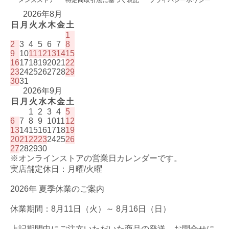
メンズストア
特定商取引法に基づく表記
プライバシーポリシー
2026年8月
日
月
火
水
木
金
土
1
2
3
4
5
6
7
8
9
10
11
12
13
14
15
16
17
18
19
20
21
22
23
24
25
26
27
28
29
30
31
2026年9月
日
月
火
水
木
金
土
1
2
3
4
5
6
7
8
9
10
11
12
13
14
15
16
17
18
19
20
21
22
23
24
25
26
27
28
29
30
※オンラインストアの営業日カレンダーです。
実店舗定休日：月曜/火曜
2026年 夏季休業のご案内
休業期間：8月11日（火）～ 8月16日（日）
上記期間中にご注文いただいた商品の発送、お問合せに