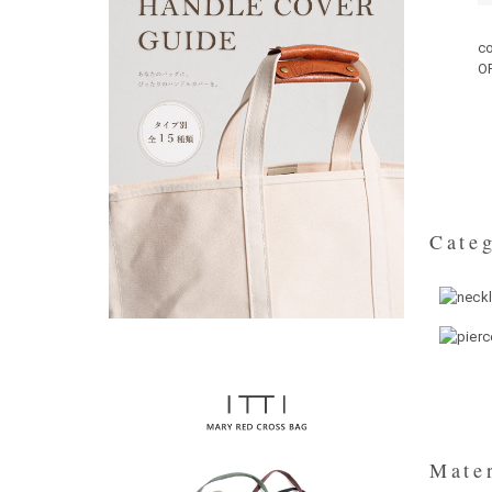
c
O
Categ
Mater