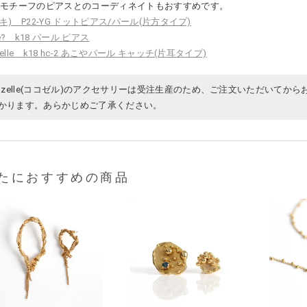
ルモチーフのピアスとのコーディネイトもおすすめです。
(シキ) P22-YG ドットピアス/パール(片方タイプ)
hé? k18 パール ピアス
ndelle k18 hc-2 あこやパール キャッチ(片耳タイプ)
cozelle(ココゼル)のアクセサリーは受注生産のため、ご注文いただいてから
かります。あらかじめご了承ください。
たにおすすめの商品