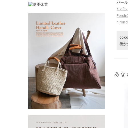
パー
siki
Perc
hiro
co
後か
あな