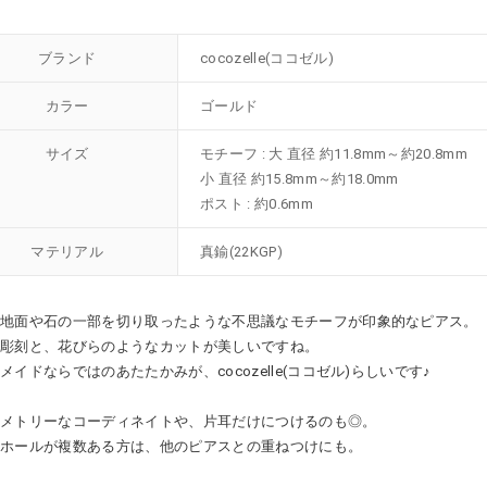
ブランド
cocozelle(ココゼル)
カラー
ゴールド
サイズ
モチーフ : 大 直径 約11.8mm～約20.8mm
小 直径 約15.8mm～約18.0mm
ポスト : 約0.6mm
マテリアル
真鍮(22KGP)
で地面や石の一部を切り取ったような不思議なモチーフが印象的なピアス。
な彫刻と、花びらのようなカットが美しいですね。
メイドならではのあたたかみが、cocozelle(ココゼル)らしいです♪
ンメトリーなコーディネイトや、片耳だけにつけるのも◎。
スホールが複数ある方は、他のピアスとの重ねつけにも。