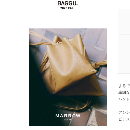
まる
繊細
ハンド
アシ
ピア