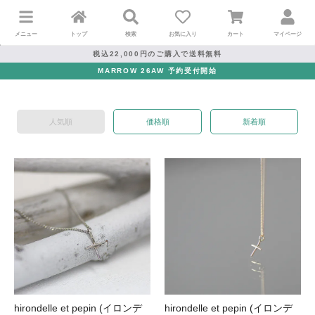
メニュー
トップ
検索
お気に入り
カート
マイページ
税込22,000円のご購入で送料無料
MARROW 26AW 予約受付開始
人気順
価格順
新着順
hirondelle et pepin (イロンデ
hirondelle et pepin (イロンデ