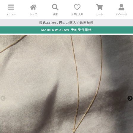
メニュー
トップ
検索
お気に入り
カート
マイページ
税込22,000円のご購入で送料無料
MARROW 26AW 予約受付開始