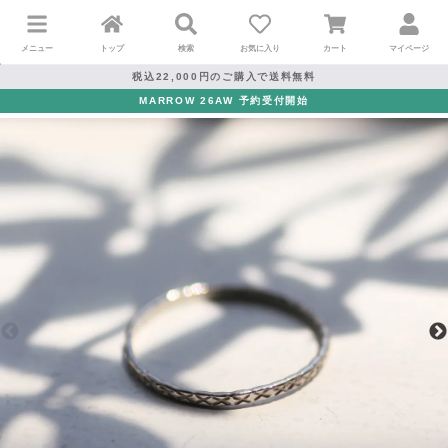
メニュー
トップ
検索
お気に入り
カート
マイページ
税込22,000円のご購入で送料無料
MARROW 26AW 予約受付開始