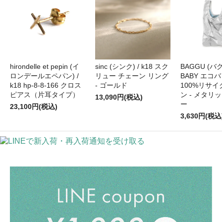
hirondelle et pepin (イ
sinc (シンク) / k18 スク
BAGGU (バグ
ロンデールエペパン) /
リュー チェーン リング
BABY エコバ
k18 hp-8-8-166 クロス
- ゴールド
100%リサ
ピアス（片耳タイプ）
ン - メタリ
13,090円(税込)
ー
23,100円(税込)
3,630円(税込