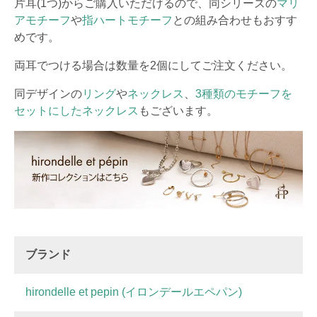
片耳(1つ)からご購入いただけるので、同シリーズの
マリ
アモチーフ
や
指ハートモチーフ
との組み合わせもおすす
めです。
両耳でつける場合は数量を2個にしてご注文ください。
同デザインの
リング
や
ネックレス
、
3種類のモチーフを
セットにしたネックレス
もございます。
ブランド
hirondelle et pepin (イロンデールエペパン)