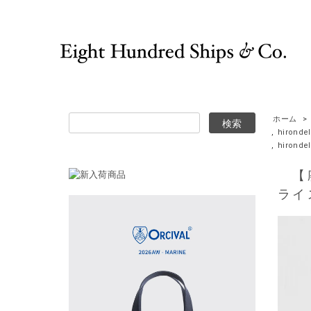
ホーム
>
,
hironde
,
hirond
【廃番
ライ