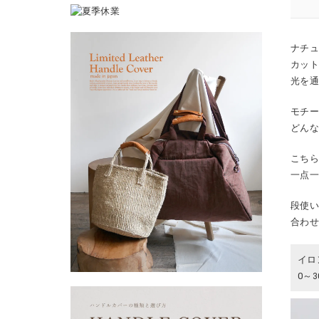
ナチ
カッ
光を
モチ
どん
こち
一点
段使
合わ
イロ
0～