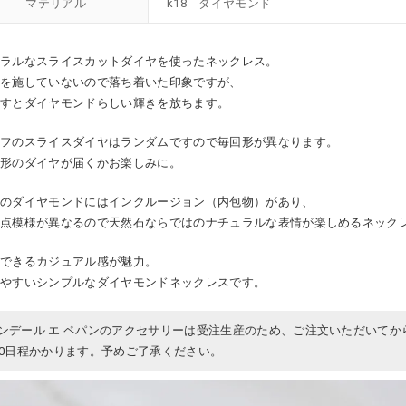
マテリアル
k18 ダイヤモンド
ュラルなスライスカットダイヤを使ったネックレス。
トを施していないので落ち着いた印象ですが、
通すとダイヤモンドらしい輝きを放ちます。
ーフのスライスダイヤはランダムですので毎回形が異なります。
な形のダイヤが届くかお楽しみに。
らのダイヤモンドにはインクルージョン（内包物）があり、
一点模様が異なるので天然石ならではのナチュラルな表情が楽しめるネック
いできるカジュアル感が魅力。
せやすいシンプルなダイヤモンドネックレスです。
ンデール エ ペパンのアクセサリーは受注生産のため、ご注文いただいてか
30日程かかります。予めご了承ください。