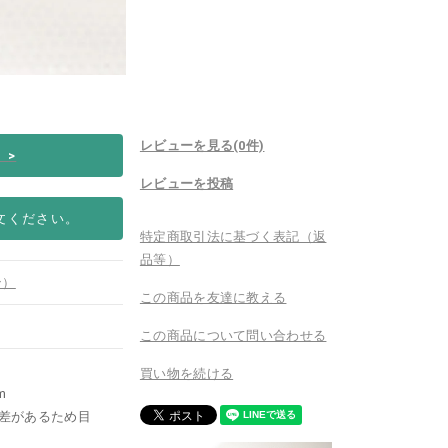
レビューを見る(0件)
い
>
レビューを投稿
文ください。
特定商取引法に基づく表記（返
品等）
ン）
この商品を友達に教える
この商品について問い合わせる
買い物を続ける
m
差があるため目