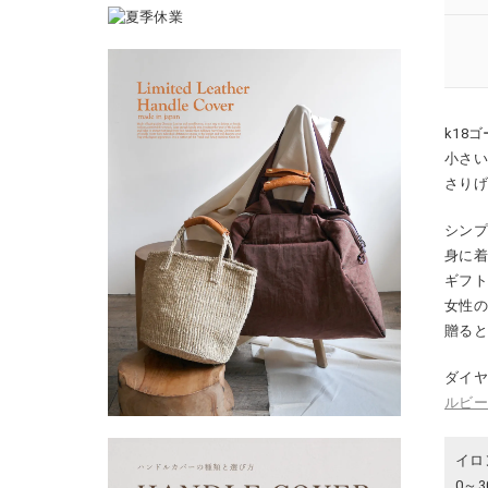
k18
小さ
さり
シン
身に
ギフ
女性
贈る
ダイ
ルビ
イロ
0～