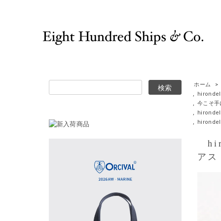
ホーム
>
,
hironde
,
今こそ手
,
hirond
,
hirond
hir
アス