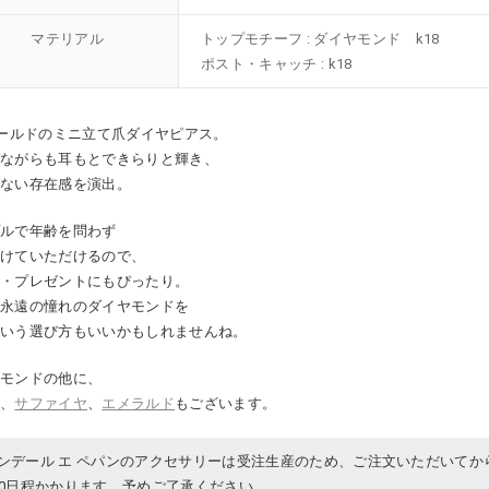
マテリアル
トップモチーフ : ダイヤモンド k18
ポスト・キャッチ : k18
ゴールドのミニ立て爪ダイヤピアス。
いながらも耳もとできらりと輝き、
げない存在感を演出。
プルで年齢を問わず
着けていただけるので、
ト・プレゼントにもぴったり。
の永遠の憧れのダイヤモンドを
という選び方もいいかもしれませんね。
ヤモンドの他に、
ー
、
サファイヤ
、
エメラルド
もございます。
ンデール エ ペパンのアクセサリーは受注生産のため、ご注文いただいてか
30日程かかります。予めご了承ください。