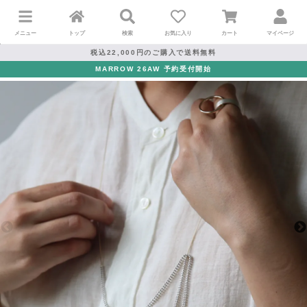
メニュー
トップ
検索
お気に入り
カート
マイページ
税込22,000円のご購入で送料無料
MARROW 26AW 予約受付開始