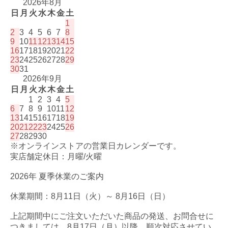
2026年8月
日
月
火
水
木
金
土
1
2
3
4
5
6
7
8
9
10
11
12
13
14
15
16
17
18
19
20
21
22
23
24
25
26
27
28
29
30
31
2026年9月
日
月
火
水
木
金
土
1
2
3
4
5
6
7
8
9
10
11
12
13
14
15
16
17
18
19
20
21
22
23
24
25
26
27
28
29
30
※オンラインストアの営業日カレンダーです。
実店舗定休日：月曜/火曜
2026年 夏季休業のご案内
休業期間：8月11日（火）～ 8月16日（日）
上記期間中にご注文いただいた商品の発送、お問合せに
つきましては、8月17日（月）以降、順次対応させてい