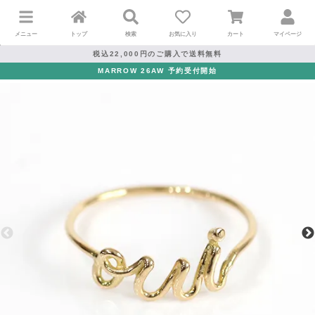
メニュー
トップ
検索
お気に入り
カート
マイページ
税込22,000円のご購入で送料無料
MARROW 26AW 予約受付開始