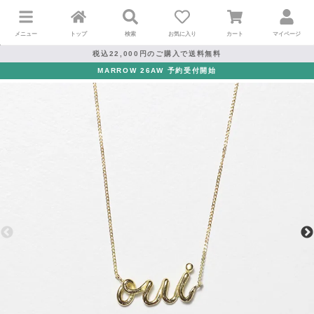
メニュー
トップ
検索
お気に入り
カート
マイページ
税込22,000円のご購入で送料無料
MARROW 26AW 予約受付開始