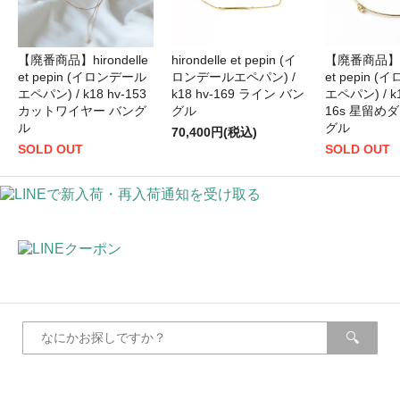
【廃番商品】hirondelle
hirondelle et pepin (イ
【廃番商品】hir
et pepin (イロンデール
ロンデールエペパン) /
et pepin 
エペパン) / k18 hv-153
k18 hv-169 ライン バン
エペパン) / k1
カットワイヤー バング
グル
16s 星留め
ル
グル
70,400円(税込)
SOLD OUT
SOLD OUT