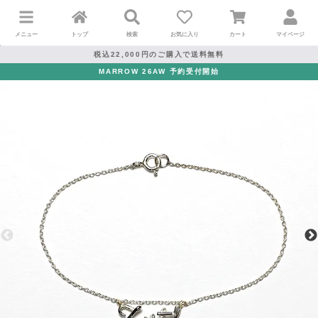
メニュー
トップ
検索
お気に入り
カート
マイページ
税込22,000円のご購入で送料無料
MARROW 26AW 予約受付開始