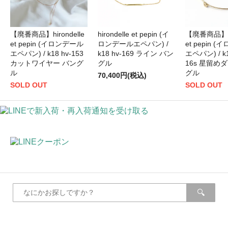
【廃番商品】hirondelle
hirondelle et pepin (イ
【廃番商品】hir
et pepin (イロンデール
ロンデールエペパン) /
et pepin 
エペパン) / k18 hv-153
k18 hv-169 ライン バン
エペパン) / k1
カットワイヤー バング
グル
16s 星留め
ル
グル
70,400円(税込)
SOLD OUT
SOLD OUT