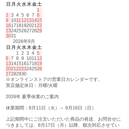
日
月
火
水
木
金
土
1
2
3
4
5
6
7
8
9
10
11
12
13
14
15
16
17
18
19
20
21
22
23
24
25
26
27
28
29
30
31
2026年9月
日
月
火
水
木
金
土
1
2
3
4
5
6
7
8
9
10
11
12
13
14
15
16
17
18
19
20
21
22
23
24
25
26
27
28
29
30
※オンラインストアの営業日カレンダーです。
実店舗定休日：月曜/火曜
2026年 夏季休業のご案内
休業期間：8月11日（火）～ 8月16日（日）
上記期間中にご注文いただいた商品の発送、お問合せに
つきましては、8月17日（月）以降、順次対応させてい