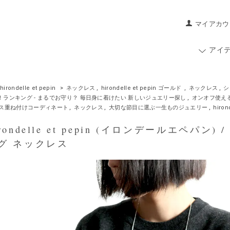
マイアカウ
アイ
hirondelle et pepin
>
ネックレス
,
hirondelle et pepin ゴールド
,
ネックレス
,
シ
UP！ランキング - まるでお守り？ 毎日身に着けたい 新しいジュエリー探し
,
オンオフ使え
ス重ね付けコーディネート
,
ネックレス
,
大切な節目に選ぶ一生ものジュエリー
,
hiron
ondelle et pepin (イロンデールエペパン) /
グ ネックレス