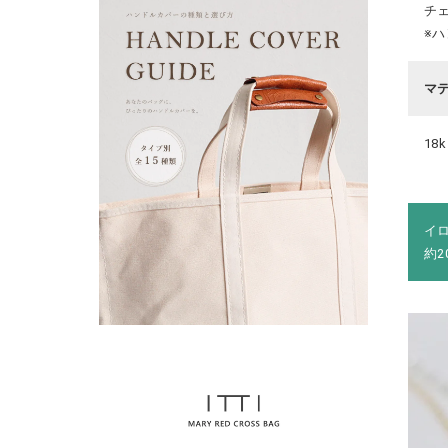
チェ
※
マ
18k
イ
約