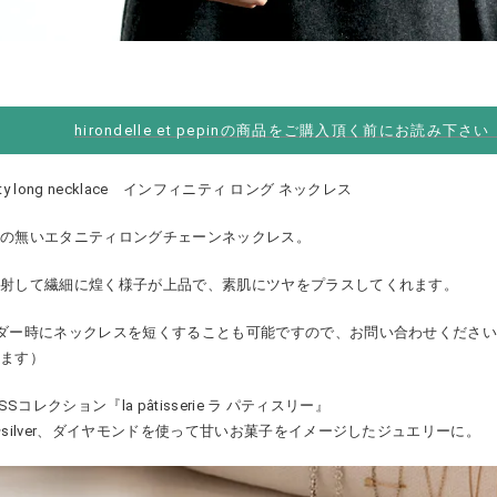
hirondelle et pepinの商品をご購入頂く前にお読み下さ
inity long necklace インフィニティ ロング ネックレス
具の無いエタニティロングチェーンネックレス。
反射して繊細に煌く様子が上品で、素肌にツヤをプラスしてくれます。
ダー時にネックレスを短くすることも可能ですので、お問い合わせください
ります）
1SSコレクション『la pâtisserie ラ パティスリー』
やsilver、ダイヤモンドを使って甘いお菓子をイメージしたジュエリーに。