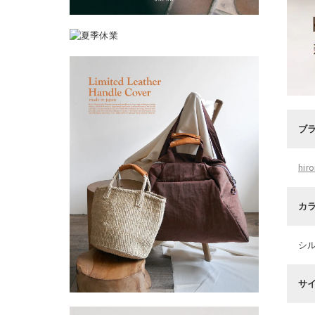
ブ
hi
カ
シ
サ