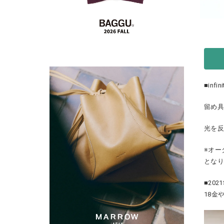
■inf
留め
光を
※オー
とな
■202
18金