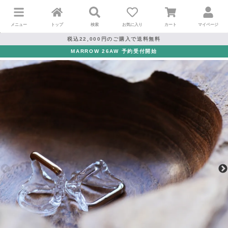
メニュー
トップ
検索
お気に入り
カート
マイページ
税込22,000円のご購入で送料無料
MARROW 26AW 予約受付開始