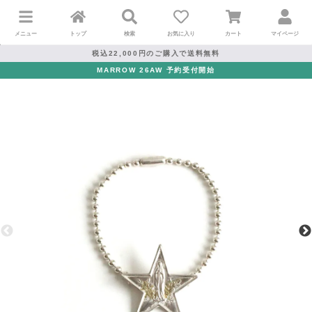
メニュー
トップ
検索
お気に入り
カート
マイページ
税込22,000円のご購入で送料無料
MARROW 26AW 予約受付開始