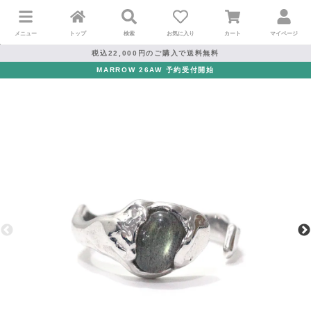
メニュー
トップ
検索
お気に入り
カート
マイページ
税込22,000円のご購入で送料無料
MARROW 26AW 予約受付開始