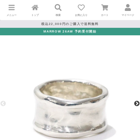
メニュー
トップ
検索
お気に入り
カート
マイページ
税込22,000円のご購入で送料無料
MARROW 26AW 予約受付開始