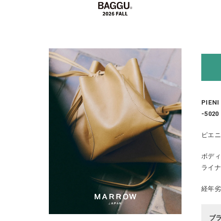
PIEN
-5020
ピエ
ボディ
ライ
経年劣
ブ