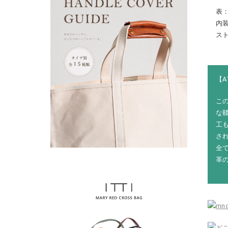
表：
内
ス
【A
こ
な
工
さ
全
革