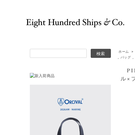
ホーム
>
,
バッグ
,
PI
ル×ブ