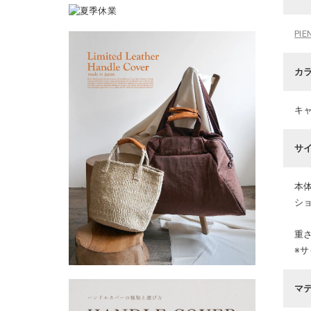
PI
カ
キ
サ
本体
ショ
重さ
※
マ