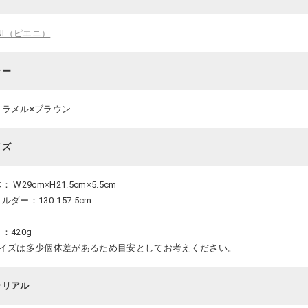
ENI（ピエニ）
ラー
ャラメル×ブラウン
イズ
： W29cm×H21.5cm×5.5cm
ルダー：130-157.5cm
：420g
サイズは多少個体差があるため目安としてお考えください。
テリアル