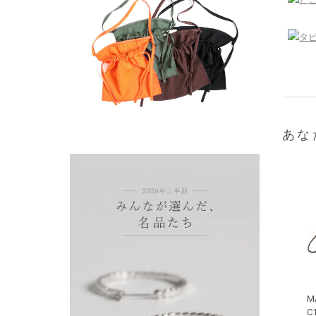
あな
M
C