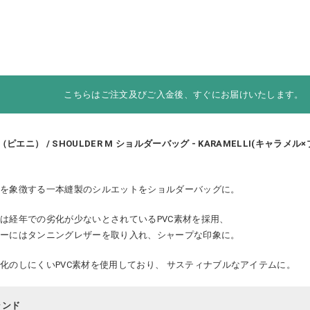
こちらはご注文及びご入金後、すぐにお届けいたします。
I（ピエニ） / SHOULDER M ショルダーバッグ - KARAMELLI(キャラメル×
ニを象徴する一本縫製のシルエットをショルダーバッグに。
は経年での劣化が少ないとされているPVC素材を採用、
ナーにはタンニングレザーを取り入れ、シャープな印象に。
化のしにくいPVC素材を使用しており、 サスティナブルなアイテムに。
ランド