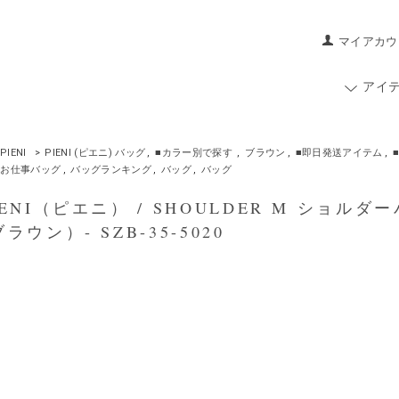
マイアカウ
アイ
PIENI
>
PIENI (ピエニ) バッグ
,
■カラー別で探す
,
ブラウン
,
■即日発送アイテム
,
お仕事バッグ
,
バッグランキング
,
バッグ
,
バッグ
ENI（ピエニ） / SHOULDER M ショルダー
ラウン）- SZB-35-5020