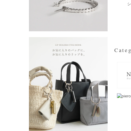
シ
Categ