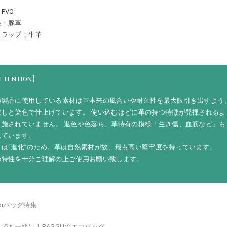
PVC
装：豚革
トラップ：牛革
TTENTION】
の製品に使用している素材は革本来の風合いや耐久性を最大限引き出すよう、
鞣しと染色で仕上げています。 使い込むほどに革の持つ特徴が発揮されるよ
も施されていません。 退色や色落ち、革特有の模様「生き傷、血筋など」も
れています。
ては“進化”のため。革は自然素材が故、最も高い堅牢度を持っています。
の特性を十分ご理解の上ご使用お願い致します。