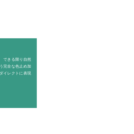
 できる限り自然
う完全な色止め加
ダイレクトに表現